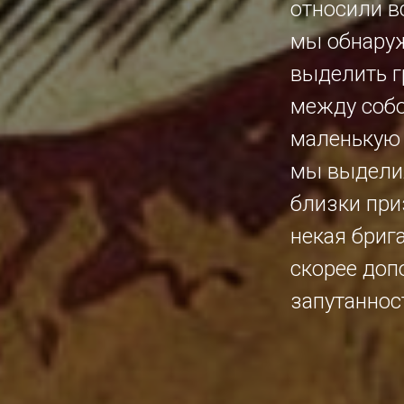
относили в
мы обнаруж
выделить 
между собо
маленькую 
мы выдели
близки при
некая бриг
скорее доп
запутаннос