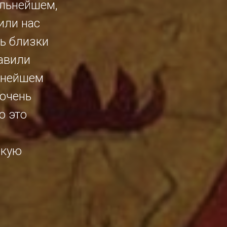
альнейшем,
или нас
нь близки
бавили
льнейшем
 очень
о это
екую