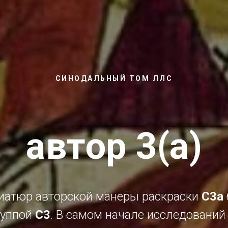
СИНОДАЛЬНЫЙ ТОМ ЛЛС
автор 3(а)
иатюр авторской манеры раскраски
С3а
руппой
С3
. В самом начале исследований