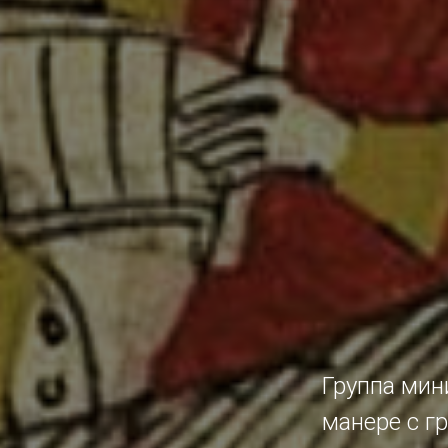
Группа мин
манере с г