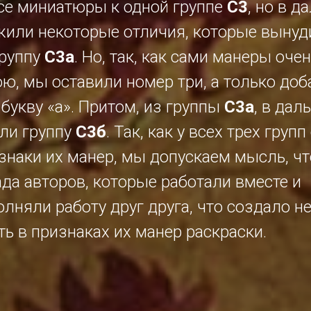
се миниатюры к одной группе
С3
,
но в д
или некоторые отличия, которые вынуд
группу
С3а
. Но, так, как сами манеры оче
ю, мы оставили номер три, а только до
букву «а». Притом, из группы
С3а
, в да
ли группу
С3б
. Так, как у всех трех групп
знаки их манер, мы допускаем мысль, чт
ада авторов, которые работали вместе и
олняли работу друг друга, что создало н
ть в признаках их манер раскраски.