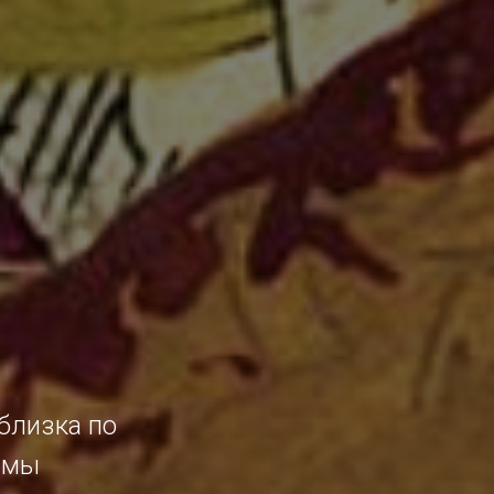
близка
по
 мы