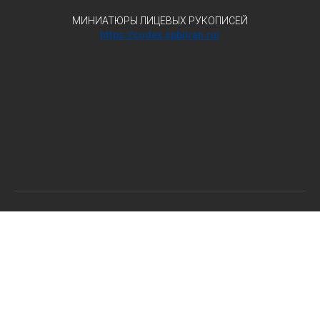
МИНИАТЮРЫ ЛИЦЕВЫХ РУКОПИСЕЙ
https://codex.spbiiran.ru/
© Научная информация авторских материалов периодически уточняется
и обновляется